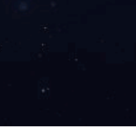
型号：Fendersys-SC
公司简介
以用户为中心 以人才为根本 努力实现你我共赢
公司简介
九游网页版·官方端网站，成立于1986年，是集研发、
设计、生产与检测为一体的专业提供缓冲器及橡胶护舷
的生产型企业。三十多年来，我们依靠高品质的产品、
优质的服务及合理的价格，赢得了客户的信赖。进入到