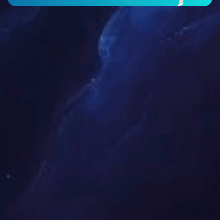
D型橡胶护舷
型号：Fendersys-D