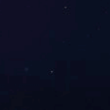
超级锥型橡胶护舷
型号：Fendersys-CT
超级鼓型橡胶护舷