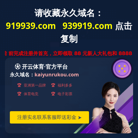
产品中心
用心制造 品质可靠 您想要的都在这里
缓冲器
橡胶护舷
防冲板